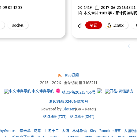
-09 02:12:33
1419
2017-06-25 16:18:21
本文章共 1183 字 / 预计阅读时间
socket
笔记
Linux
RSS订阅
2015
–
2026
全站访问量
3168211
中文博客导航
萌ICP备20213456号
浙ICP备2024064370号
Powered by
Blotter
(Go + React)
站点地图(TXT)
站点地图(XML)
aby@mars
辛未羊
鸟窝
上冬十二
太傅
林林杂语
Sky
Roookie博客
大蛋糕