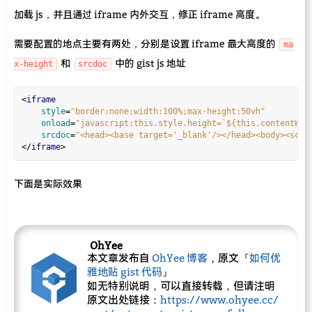
加载 js，并且通过 iframe 内外交互，修正 iframe 高度。
需要配置的地点主要有两处，分别是设置 iframe 最大高度的
ma
和
中的 gist js 地址
x-height
srcdoc
<
iframe
style
=
"border:none;width:100%;max-height:50vh"
onload
=
"javascript:this.style.height=`${this.contentWin
srcdoc
=
"<head><base target='_blank'/></head><body><scri
</
iframe
下面是实际效果
OhYee
本文章发布自
OhYee 博客
，原文『
如何优
雅地贴 gist 代码
』
如无特别说明，可以直接转载，但请注明
原文出处链接：
https://www.ohyee.cc/