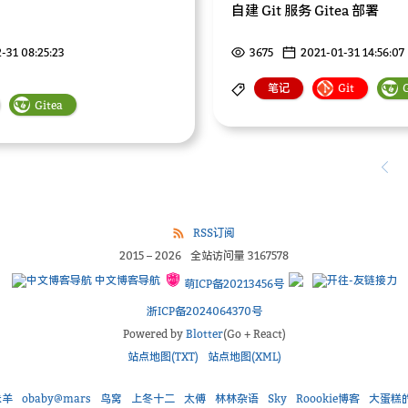
自建 Git 服务 Gitea 部署
-31 08:25:23
3675
2021-01-31 14:56:07
笔记
Git
Gitea
RSS订阅
2015
–
2026
全站访问量
3167578
中文博客导航
萌ICP备20213456号
浙ICP备2024064370号
Powered by
Blotter
(Go + React)
站点地图(TXT)
站点地图(XML)
未羊
obaby@mars
鸟窝
上冬十二
太傅
林林杂语
Sky
Roookie博客
大蛋糕