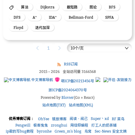
算法
Dijkstra
最短路
图论
BFS
DFS
A*
IDA*
Bellman-Ford
SPFA
Floyd
迭代加深
1
RSS订阅
2015
–
2026
全站访问量
3166568
中文博客导航
萌ICP备20213456号
浙ICP备2024064370号
Powered by
Blotter
(Go + React)
站点地图(TXT)
站点地图(XML)
优秀博客订阅：
阅读・阅己
Super丶xd
OhYee
镜旅博客
RF 菜鸟
Pengwill
极客兔兔
zronghui
用信仰编程
打工人的奶茶铺
ip君的写bug教程
byronhe
Green_m's blog
鸟窝
Sec-News 安全文摘