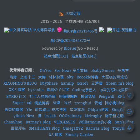
RSS订阅
2015
–
2026
全站访问量
3167806
中文博客导航
萌ICP备20213456号
浙ICP备2024064370号
Powered by
Blotter
(Go + React)
站点地图(TXT)
站点地图(XML)
优秀博客订阅：
OhYee
Sec-News 安全文摘
obaby@mars
辛未羊
鸟窝
上冬十二
太傅
林林杂语
Sky
Roookie博客
大蛋糕的烘焙坊
XIAOMING'S BLOG
iMyShare
hannlp
xcsoft
云游君
Green_m's blog
XKの博客
唯獨少了個字
byronhe
Coding手艺人
ip君的写bug教程
BYRIO 社区
打工人的奶茶铺
用信仰编程
极客兔兔
Pengwill
RF 菜鸟
Super丶xd
阅读・阅己
镜旅博客
zronghui
云樾
陶小桃Blog
勇杰的博客
Yle
前端路上-技术博客
星萌亦派
Oldpan博客
Shiqi's Blog
ylink's Nest
渡
icskkk
OOOrdinary
kiritoghy
野宁新之助
ChenShou
Barney’s Blog
VERGESSEN
WilliamSun的小窝
Sun's Blog
雷雷屋头
SMallTIAN's Blog
OmegaXYZ
Kaciras' Blog
TonyHe
飞刀博客
Finisky Garden