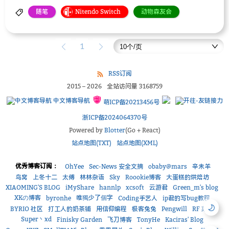
随笔
Nitendo Switch
动物森友会
1
RSS订阅
2015
–
2026
全站访问量
3168759
中文博客导航
萌ICP备20213456号
浙ICP备2024064370号
Powered by
Blotter
(Go + React)
站点地图(TXT)
站点地图(XML)
优秀博客订阅：
OhYee
Sec-News 安全文摘
obaby@mars
辛未羊
鸟窝
上冬十二
太傅
林林杂语
Sky
Roookie博客
大蛋糕的烘焙坊
XIAOMING'S BLOG
iMyShare
hannlp
xcsoft
云游君
Green_m's blog
XKの博客
唯獨少了個字
byronhe
Coding手艺人
ip君的写bug教程
BYRIO 社区
打工人的奶茶铺
用信仰编程
极客兔兔
Pengwill
RF 菜鸟
Super丶xd
Finisky Garden
飞刀博客
TonyHe
Kaciras' Blog