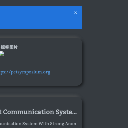
标签图片
tps://petsymposium.org
Riffle: An Efficient Communication System With Strong Anonymity
mmunication System With Strong Anon