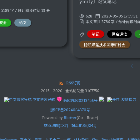
ymity》论文笔记
5189 字 / 预计阅读时间 13 分
628
2020-05-05 17:59:31
本文章共 3786 字 / 预计阅读时间
安全
论文
笔记
匿名通信
隐私增强技术国际研讨会
RSS订阅
2015
–
2026
全站访问量
3167756
中文博客导航
萌ICP备20213456号
浙ICP备2024064370号
Powered by
Blotter
(Go + React)
站点地图(TXT)
站点地图(XML)
aby@mars
辛未羊
鸟窝
上冬十二
太傅
林林杂语
Sky
Roookie博客
大蛋糕