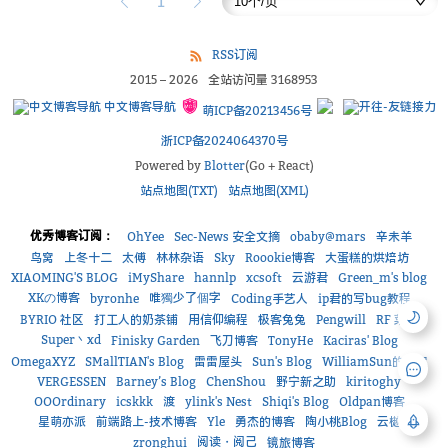
1
RSS订阅
2015
–
2026
全站访问量
3168953
中文博客导航
萌ICP备20213456号
浙ICP备2024064370号
Powered by
Blotter
(Go + React)
站点地图(TXT)
站点地图(XML)
优秀博客订阅：
OhYee
Sec-News 安全文摘
obaby@mars
辛未羊
鸟窝
上冬十二
太傅
林林杂语
Sky
Roookie博客
大蛋糕的烘焙坊
XIAOMING'S BLOG
iMyShare
hannlp
xcsoft
云游君
Green_m's blog
XKの博客
唯獨少了個字
byronhe
Coding手艺人
ip君的写bug教程
BYRIO 社区
打工人的奶茶铺
用信仰编程
极客兔兔
Pengwill
RF 菜鸟
Super丶xd
Finisky Garden
飞刀博客
TonyHe
Kaciras' Blog
OmegaXYZ
SMallTIAN's Blog
雷雷屋头
Sun's Blog
WilliamSun的小窝
VERGESSEN
Barney’s Blog
ChenShou
野宁新之助
kiritoghy
OOOrdinary
icskkk
渡
ylink's Nest
Shiqi's Blog
Oldpan博客
星萌亦派
前端路上-技术博客
Yle
勇杰的博客
陶小桃Blog
云樾
阅读・阅己
zronghui
镜旅博客