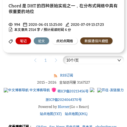
Chord 是 DHT 的四种原始实现之一，在分布式网络中具有
很重要的地位
994
2020-06-01 15:25:00
2020-07-09 13:17:23
本文章共 2514 字 / 预计阅读时间 6 分
笔记
论文
点对点网络
数据通信兴趣组
1
RSS订阅
2015
–
2026
全站访问量
3167527
中文博客导航
萌ICP备20213456号
浙ICP备2024064370号
Powered by
Blotter
(Go + React)
站点地图(TXT)
站点地图(XML)
优秀博客订阅：
OhYee
Sec-News 安全文摘
辛未羊
obaby@mars