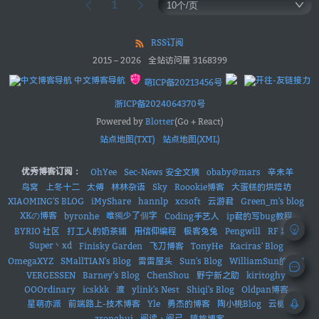
1
RSS订阅
2015
–
2026
全站访问量
3168399
中文博客导航
萌ICP备20213456号
浙ICP备2024064370号
Powered by
Blotter
(Go + React)
站点地图(TXT)
站点地图(XML)
优秀博客订阅：
OhYee
Sec-News 安全文摘
obaby@mars
辛未羊
鸟窝
上冬十二
太傅
林林杂语
Sky
Roookie博客
大蛋糕的烘焙坊
XIAOMING'S BLOG
iMyShare
hannlp
xcsoft
云游君
Green_m's blog
XKの博客
唯獨少了個字
byronhe
Coding手艺人
ip君的写bug教程
BYRIO 社区
打工人的奶茶铺
用信仰编程
极客兔兔
Pengwill
RF 菜鸟
Super丶xd
Finisky Garden
飞刀博客
TonyHe
Kaciras' Blog
OmegaXYZ
SMallTIAN's Blog
雷雷屋头
Sun's Blog
WilliamSun的小窝
VERGESSEN
Barney’s Blog
ChenShou
野宁新之助
kiritoghy
OOOrdinary
icskkk
渡
ylink's Nest
Shiqi's Blog
Oldpan博客
星萌亦派
前端路上-技术博客
Yle
勇杰的博客
陶小桃Blog
云樾
阅读・阅己
zronghui
镜旅博客