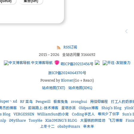
queue)
集合(set)
RSS订阅
2015
–
2026
全站访问量
3166692
中文博客导航
萌ICP备20213456号
浙ICP备2024064370号
Powered by
Blotter
(Go + React)
站点地图(TXT)
站点地图(XML)
Super丶xd
RF 菜鸟
Pengwill
极客兔兔
zronghui
用信仰编程
打工人的奶茶
勇杰的博客
Yle
前端路上-技术博客
星萌亦派
Oldpan博客
Shiqi's Blog
ylink
唯獨少了個字
s Blog
VERGESSEN
WilliamSun的小窝
Coding手艺人
Sun's 
nlp
iMyShare
TonyHe
XIAOMING'S BLOG
大蛋糕的烘焙坊
飞刀博客
Fini
上冬十二
obaby@mars
辛未羊