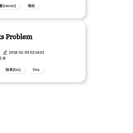
(vector)
模拟
ks Problem
2018-02-09 02:14:01
1 分
链表(list)
Uva