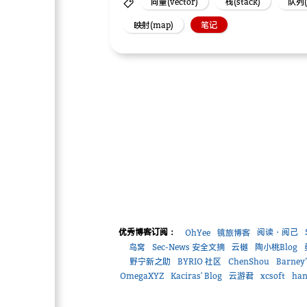
向量(vector)
栈(stack)
队列(
映射(map)
笔记
优秀博客订阅：
阅读・阅己
OhYee
镜旅博客
鸟窝
Sec-News 安全文摘
云樾
陶小桃Blog
野宁新之助
BYRIO 社区
ChenShou
Barney’
OmegaXYZ
Kaciras' Blog
云游君
xcsoft
han