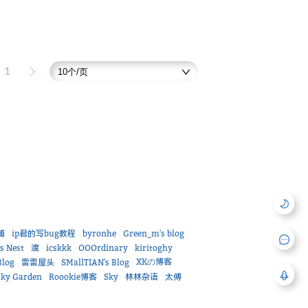
1
铺
ip君的写bug教程
byronhe
Green_m's blog
's Nest
渡
icskkk
OOOrdinary
kiritoghy
XKの博客
Blog
雷雷屋头
SMallTIAN's Blog
sky Garden
Roookie博客
Sky
林林杂语
太傅