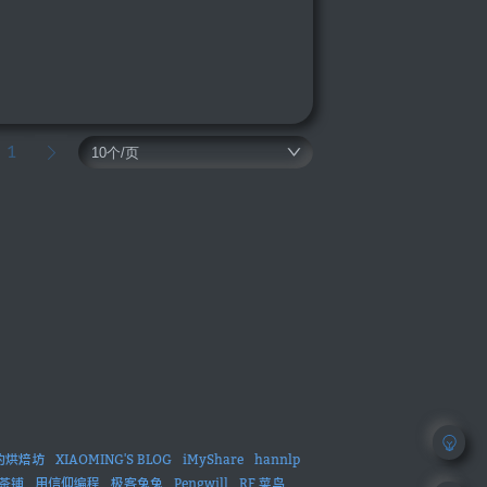
1
的烘焙坊
XIAOMING'S BLOG
iMyShare
hannlp
茶铺
用信仰编程
极客兔兔
Pengwill
RF 菜鸟