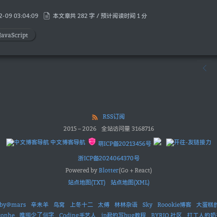
2-09 03:04:09
本文章共 282 字 / 预计阅读时间 1 分
JavaScript
RSS订阅
2015
–
2026
全站访问量
3168716
中文博客导航
萌ICP备20213456号
浙ICP备2024064370号
Powered by
Blotter
(Go + React)
站点地图(TXT)
站点地图(XML)
aby@mars
辛未羊
鸟窝
上冬十二
太傅
林林杂语
Sky
Roookie博客
大蛋糕
唯獨少了個字
ronhe
Coding手艺人
ip君的写bug教程
BYRIO 社区
打工人的奶