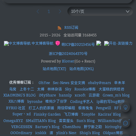
1
RSS订阅
2015
–
2026
全站访问量
3168455
中文博客导航
萌ICP备20213456号
浙ICP备2024064370号
Powered by
Blotter
(Go + React)
站点地图(TXT)
站点地图(XML)
优秀博客订阅：
OhYee
Sec-News 安全文摘
obaby@mars
辛未羊
鸟窝
上冬十二
太傅
林林杂语
Sky
Roookie博客
大蛋糕的烘焙坊
XIAOMING'S BLOG
iMyShare
hannlp
xcsoft
云游君
Green_m's blog
XKの博客
唯獨少了個字
byronhe
Coding手艺人
ip君的写bug教程
BYRIO 社区
打工人的奶茶铺
用信仰编程
极客兔兔
Pengwill
RF 菜鸟
Super丶xd
Finisky Garden
飞刀博客
TonyHe
Kaciras' Blog
OmegaXYZ
SMallTIAN's Blog
雷雷屋头
Sun's Blog
WilliamSun的小窝
VERGESSEN
Barney’s Blog
ChenShou
野宁新之助
kiritoghy
OOOrdinary
icskkk
渡
ylink's Nest
Shiqi's Blog
Oldpan博客